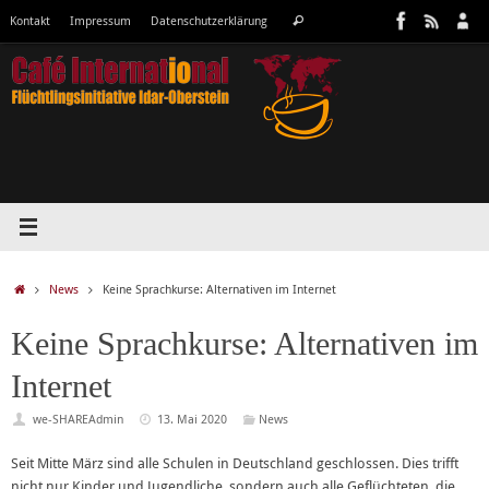
Zum
Suchen
Kontakt
Impressum
Datenschutzerklärung
Suchen
Inhalt
nach:
springen
Start
News
Keine Sprachkurse: Alternativen im Internet
Keine Sprachkurse: Alternativen im
Internet
we-SHAREAdmin
13. Mai 2020
News
Seit Mitte März sind alle Schulen in Deutschland geschlossen. Dies trifft
nicht nur Kinder und Jugendliche, sondern auch alle Geflüchteten, die