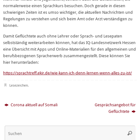
normalerweise einen Sprachkurs besuchen. Doch gerade in diesen
schwierigen Zeiten ist es umso wichtiger, die aktuellen Nachrichten und
Regelungen zu verstehen und sich beim Amt oder Arzt verständigen zu
können.
Damit Geflüchtete auch ohne Lehrer oder Sprach- und Lesepaten
selbstständig weiterarbeiten können, hat das IQ-Landesnetzwerk Hessen
eine Übersicht mit Apps und Online-Materialien für den allgemeinen und
berufsbezogenen Spracherwerb zusammengestellt. Diese können Sie
hier herunterladen:
https://sprachtreff.ekir.de/wie-kann-ich-denn-lernen-wenn-alles-zu-ist/
Lesezeichen
.
Corona aktuell auf Somali
Gesprächsangebot für
Geflüchtete
Su
Suche
na