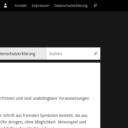
Suchen
Kontakt
Impressum
Datenschutzerklärung
Suchen
nach:
Suchen nach:
tenschutzerklärung
Suchen
fnissen und sind unabdingbare Voraussetzungen
ie Schrift aus fremden Symbolen besteht, wo aus
Ohr dringen, ohne Möglichkeit Minenspiel und