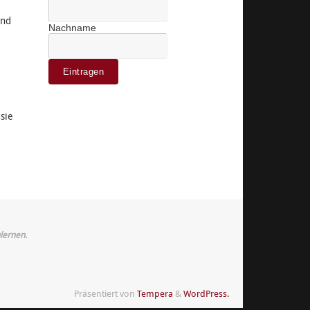
ind
Nachname
sie
lernen.
Präsentiert von
Tempera
&
WordPress.