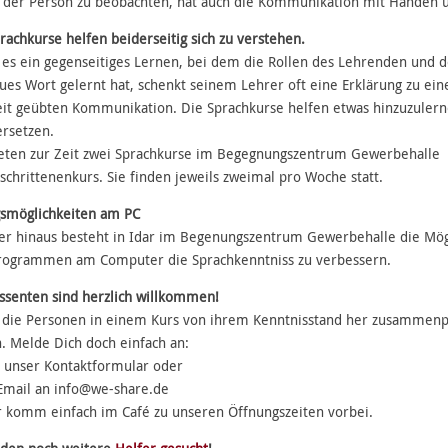
 der Person zu beobachten, hat auch die Kommunikation mit Händen u
rachkurse helfen beiderseitig sich zu verstehen.
t es ein gegenseitiges Lernen, bei dem die Rollen des Lehrenden und
ues Wort gelernt hat, schenkt seinem Lehrer oft eine Erklärung zu ei
it geübten Kommunikation. Die Sprachkurse helfen etwas hinzuzulerne
rsetzen.
eten zur Zeit zwei Sprachkurse im Begegnungszentrum Gewerbehalle 
schrittenenkurs. Sie finden jeweils zweimal pro Woche statt.
smöglichkeiten am PC
r hinaus besteht in Idar im Begenungszentrum Gewerbehalle die Mög
rogrammen am Computer die Sprachkenntniss zu verbessern.
ssenten sind herzlich willkommen!
die Personen in einem Kurs von ihrem Kenntnisstand her zusammenpas
. Melde Dich doch einfach an:
 unser Kontaktformular oder
Email an info@we-share.de
 komm einfach im Café zu unseren Öffnungszeiten vorbei.