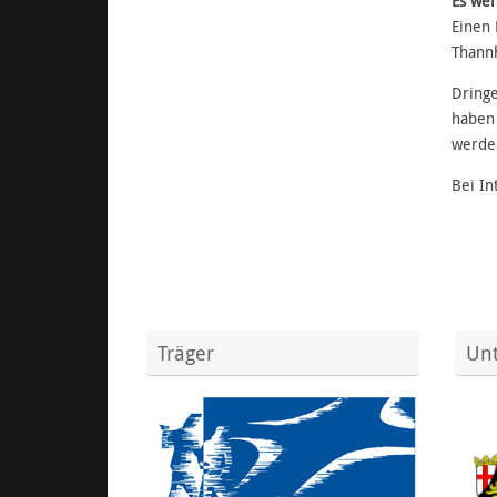
Es we
Einen 
Thannh
Dringe
haben 
werde
Bei In
Träger
Unt