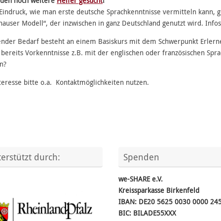
rden noch weitere
Helfer gesucht
!
Eindruck, wie man erste deutsche Sprachkenntnisse vermitteln kann, g
auser Modell“, der inzwischen in ganz Deutschland genutzt wird. Info
nder Bedarf besteht an einem Basiskurs mit dem Schwerpunkt Erlernen
bereits Vorkenntnisse z.B. mit der englischen oder französischen Sprac
n?
teresse bitte o.a. Kontaktmöglichkeiten nutzen.
erstützt durch:
Spenden
we-SHARE e.V.
Kreissparkasse Birkenfeld
IBAN: DE20 5625 0030 0000 24
BIC: BILADE55XXX