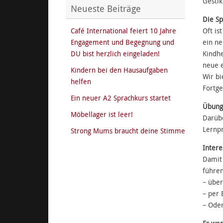
Gestik
Neueste Beiträge
Die Sp
Café International feiert 10 Jahre
Oft is
Engagement und Begegnung und
ein ne
DU bist herzlich eingeladen!
Kindhe
neue e
Kindern bei den Hausaufgaben
Wir bi
helfen
Fortge
Ein neuer A2 Sprachkurs startet
Übung
Möbellager ist leer!
Darübe
Lernp
Strong Mums braucht deine Stimme
Intere
Damit 
führen
– über
– per 
– Oder