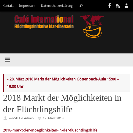
Zum
Suchen
Kontakt
Impressum
Datenschutzerklärung
Suchen
Inhalt
nach:
springen
«
28. März 2018 Markt der Möglichkeiten Göttenbach-Aula 15:00 –
19:00 Uhr
2018 Markt der Möglichkeiten in
der Flüchtlingshilfe
we-SHAREAdmin
12. März 2018
2018-markt-der-moeglichkeiten-in-der-fluechtlingshilfe