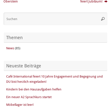
Oberstein
feiert Jubiläum!
Su
Suche
na
Themen
News
(85)
Neueste Beiträge
Café International feiert 10 Jahre Engagement und Begegnung und
DU bist herzlich eingeladen!
Kindern bei den Hausaufgaben helfen
Ein neuer A2 Sprachkurs startet
Möbellager ist leer!