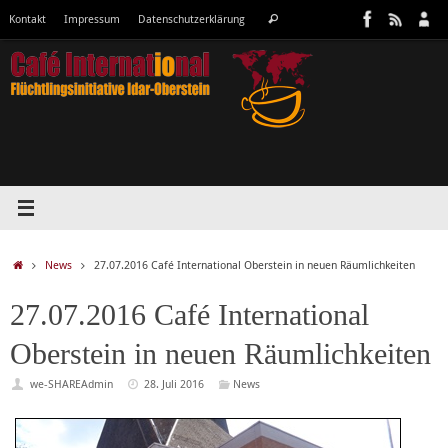
Zum
Suchen
Kontakt
Impressum
Datenschutzerklärung
Suchen
Inhalt
nach:
springen
Start
News
27.07.2016 Café International Oberstein in neuen Räumlichkeiten
27.07.2016 Café International
Oberstein in neuen Räumlichkeiten
we-SHAREAdmin
28. Juli 2016
News