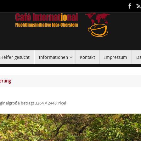
Helfer gesucht
Informationen
Kontakt
Impressum
Da
erung
iginalgröße beträgt
3264 × 2448
Pixel