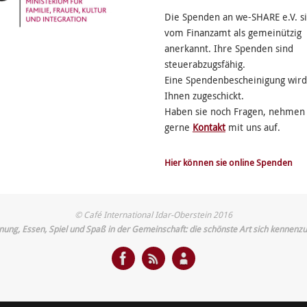
Die Spenden an we-SHARE e.V. s
vom Finanzamt als gemeinützig
anerkannt. Ihre Spenden sind
steuerabzugsfähig.
Eine Spendenbescheinigung wird
Ihnen zugeschickt.
Haben sie noch Fragen, nehmen 
gerne
Kontakt
mit uns auf.
Hier können sie online Spenden
© Café International Idar-Oberstein 2016
ung, Essen, Spiel und Spaß in der Gemeinschaft: die schönste Art sich kennenzu