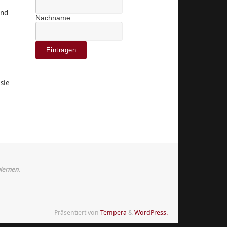
ind
Nachname
sie
lernen.
Präsentiert von
Tempera
&
WordPress.