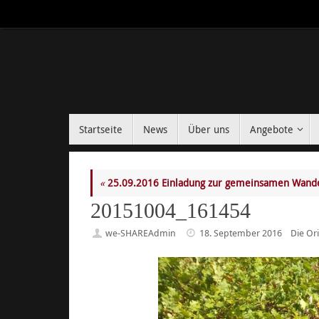
Zum
Inhalt
springen
Zum
Startseite
News
Über uns
Angebote
Inhalt
springen
«
25.09.2016 Einladung zur gemeinsamen Wand
20151004_161454
we-SHAREAdmin
18. September 2016
Die Or