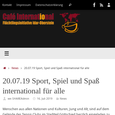
Zum
Suchen
Kontakt
Impressum
Datenschutzerklärung
Suchen
Inhalt
nach:
springen
Start
News
20.07.19 Sport, Spiel und Spaß international für alle
20.07.19 Sport, Spiel und Spaß
international für alle
we-SHAREAdmin
16. Juli 2019
News
Menschen aus allen Nationen und Kulturen, Jung und Alt, sind auf dem
Gelände des Tennis Clubs im Stadtteil Göttschied herzlich eingeladen zu